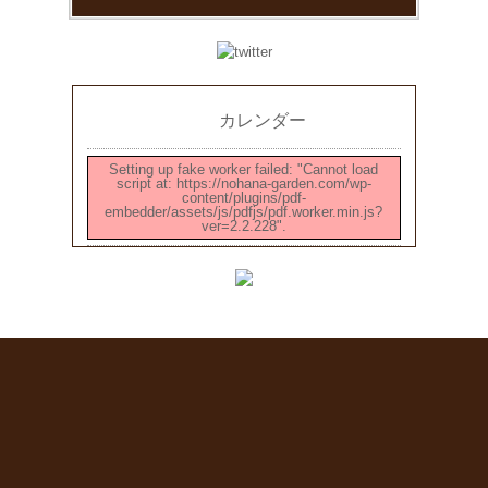
カレンダー
Setting up fake worker failed: "Cannot load
script at: https://nohana-garden.com/wp-
content/plugins/pdf-
embedder/assets/js/pdfjs/pdf.worker.min.js?
ver=2.2.228".