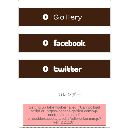
カレンダー
Setting up fake worker failed: "Cannot load
script at: https://nohana-garden.com/wp-
content/plugins/pdf-
embedder/assets/js/pdfjs/pdf.worker.min.js?
ver=2.2.228".