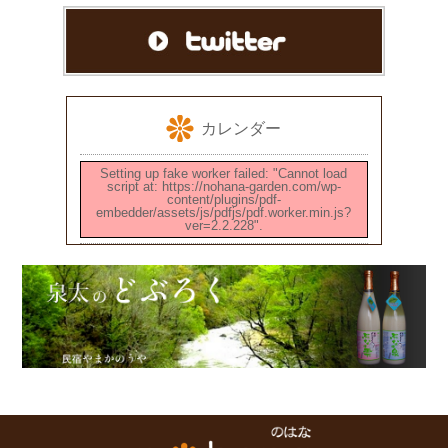
カレンダー
Setting up fake worker failed: "Cannot load
script at: https://nohana-garden.com/wp-
content/plugins/pdf-
embedder/assets/js/pdfjs/pdf.worker.min.js?
ver=2.2.228".