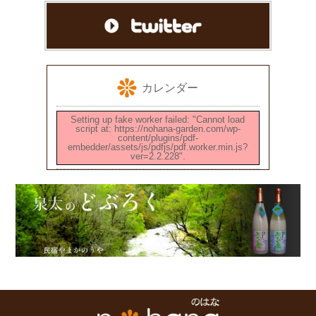
カレンダー
Setting up fake worker failed: "Cannot load
script at: https://nohana-garden.com/wp-
content/plugins/pdf-
embedder/assets/js/pdfjs/pdf.worker.min.js?
ver=2.2.228".