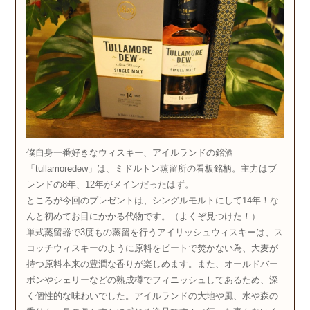
僕自身一番好きなウィスキー、アイルランドの銘酒
「tullamoredew」は、ミドルトン蒸留所の看板銘柄。主力はブ
レンドの8年、12年がメインだったはず。
ところが今回のプレゼントは、シングルモルトにして14年！な
んと初めてお目にかかる代物です。（よくぞ見つけた！）
単式蒸留器で3度もの蒸留を行うアイリッシュウィスキーは、ス
コッチウィスキーのように原料をピートで焚かない為、大麦が
持つ原料本来の豊潤な香りが楽しめます。また、オールドバー
ボンやシェリーなどの熟成樽でフィニッシュしてあるため、深
く個性的な味わいでした。アイルランドの大地や風、水や森の