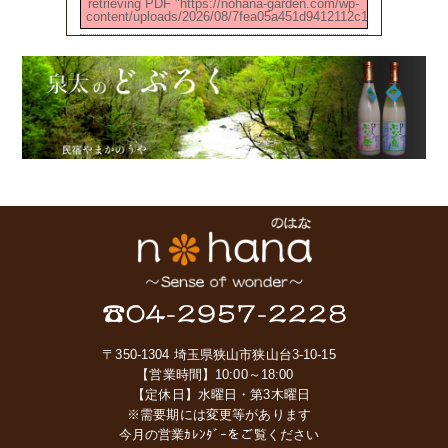
retrieving PDF "https://nohana-garden.com/wp-
content/uploads/2026/08/7fea05a451d9412112c104c344d27278
〒350-1304 埼玉県狭山市狭山台3-10-15
【営業時間】10:00～18:00
【定休日】水曜日・第3木曜日
※需要期には変更等があります
今月の営業ｶﾚﾝﾀﾞｰをご覧ください