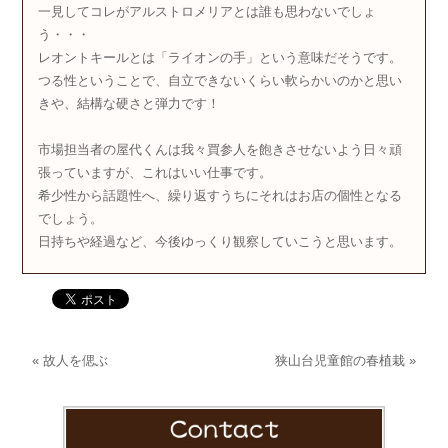
一見してコレがアルストロメリアとは誰も思わないでしょ
う・・・
レオントキールとは「ライオンの手」という意味だそうです。
つる性ということで、自立できないくらい軟らかいのかと思い
きや、結構な硬さと弾力です！
市場担当者の屋代くんは我々買参人を飽きさせないよう日々頑
張っていますが、これはいい仕事です。
希少性から話題性へ、繰り返すうちにそれはお店の個性となる
でしょう。
日持ちや経過など、今後ゆっくり観察していこうと思います。
«
故人を偲ぶ
狭山台児童館の春植栽
»