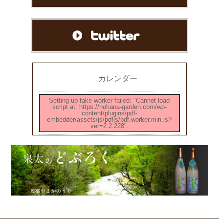
カレンダー
Setting up fake worker failed: "Cannot load
script at: https://nohana-garden.com/wp-
content/plugins/pdf-
embedder/assets/js/pdfjs/pdf.worker.min.js?
ver=2.2.228".