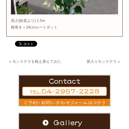
高さ(鉢底より) 1.5m
根巻き＋24cmルートポット
«
モンステラを植え替えてみた
斑入りモンステラ
»