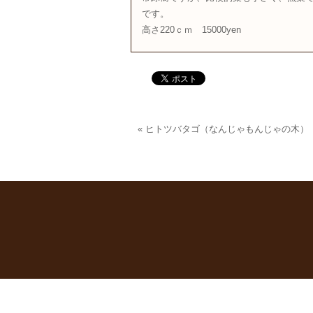
です。
高さ220ｃｍ 15000yen
«
ヒトツバタゴ（なんじゃもんじゃの木）