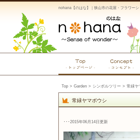
nohana【のはな】｜狭山市の花屋・フラワ
Top
>
Garden
>
シンボルツリー
>
常緑ヤ
常緑ヤマボウシ
･･･2015年06月14日更新