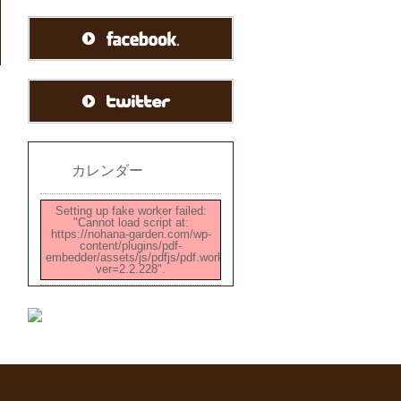
カレンダー
Setting up fake worker failed:
"Cannot load script at:
https://nohana-garden.com/wp-
content/plugins/pdf-
embedder/assets/js/pdfjs/pdf.worker.min.js?
ver=2.2.228".