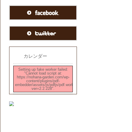
カレンダー
Setting up fake worker failed:
"Cannot load script at:
https://nohana-garden.com/wp-
content/plugins/pdf-
embedder/assets/js/pdfjs/pdf.worker.min.js?
ver=2.2.228".