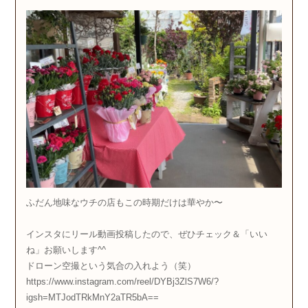
ふだん地味なウチの店もこの時期だけは華やか〜
インスタにリール動画投稿したので、ぜひチェック＆「いい
ね」お願いします^^
ドローン空撮という気合の入れよう（笑）
https://www.instagram.com/reel/DYBj3ZlS7W6/?
igsh=MTJodTRkMnY2aTR5bA==