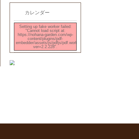
カレンダー
Setting up fake worker failed:
"Cannot load script at:
https://nohana-garden.com/wp-
content/plugins/pdf-
embedder/assets/js/pdfjs/pdf.worker.min.js?
ver=2.2.228".