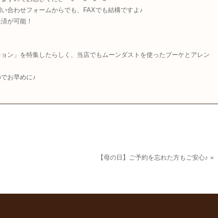
い合わせフォームからでも、FAXでも結構ですよ♪
決済が可能！
ション」を特集したらしく、当店でもムーンダストを使ったブーケとアレン
でお早めに♪
【母の日】ご予約を忘れた方もご安心♪
»