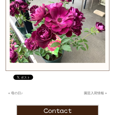
«
母の日♪
園芸入荷情報
»