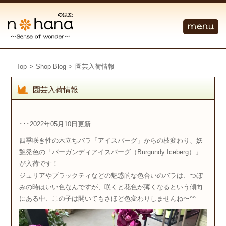
Top
>
Shop Blog
>
園芸入荷情報
園芸入荷情報
･･･2022年05月10日更新
四季咲き性の木立ちバラ「アイスバーグ」からの枝変わり、妖
艶発色の「バーガンディアイスバーグ（Burgundy Iceberg）」
が入荷です！
ジュリアやブラックティなどの魅惑的な色合いのバラは、つぼ
みの時はいい色なんですが、咲くと花色が薄くなるという傾向
にある中、この子は開いてもさほど色変わりしませんね〜^^