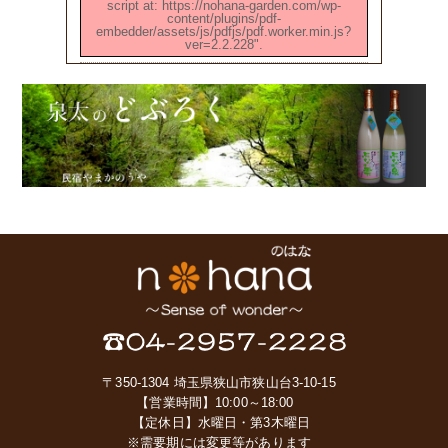
script at: https://nohana-garden.com/wp-
content/plugins/pdf-
embedder/assets/js/pdfjs/pdf.worker.min.js?
ver=2.2.228".
〒350-1304 埼玉県狭山市狭山台3-10-15
【営業時間】10:00～18:00
【定休日】水曜日・第3木曜日
※需要期には変更等があります