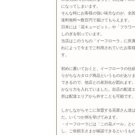
になってしまいます。
そんな時にお客様の強い味方なのが、全
達料無料〜数百円で届けてもらえます。
日本には「花キューピット」や「フラワ
しのぎを削っています。
当店はこのうちの「イーフローラ」に所属
れによって今までご利用されていたお客
す。
初めに書いておくと、イーフローラの仕
りがちなカタログ商品というものがあり
できるので、他店との差別化が図れます
かなり力を入れていました。自店の配達
所は配達エリアから外すことも可能です
しかしながらそこに加盟する花屋さん達
た。いくつか例を挙げてみます。
・イーフローラには「この花メール」と
し、ご依頼主さまが確認できるというも