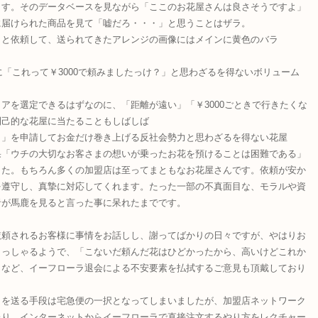
ます。そのデータベースを見ながら「ここのお花屋さんは良さそうですよ」
に届けられた商品を見て「嘘だろ・・・」と思うことはザラ。
」と依頼して、送られてきたアレンジの画像にはメインに黄色のバラ
に「これって￥3000で頼みましたっけ？」と思わざるを得ないボリューム
アを選定できるはずなのに、「距離が遠い」「￥3000ごときで行きたくな
利己的な花屋に当たることもしばしば
了」を申請してお金だけ巻き上げる反社会勢力と思わざるを得ない花屋
果「ウチの大切なお客さまの想いが乗ったお花を預けることは困難である」
した。もちろん多くの加盟店は至ってまともなお花屋さんです。依頼が安か
を遵守し、真摯に対応してくれます。たった一部の不真面目な、モラルや資
者が馬鹿を見ると言った事に呆れたまでです。
依頼されるお客様に事情をお話しし、謝ってばかりの日々ですが、やはりお
らっしゃるようで、「こないだ頼んだ花はひどかったから、高いけどこれか
」など、イーフローラ退会による不安要素を払拭するご意見も頂戴しており
トを送る手段は宅急便の一択となってしまいましたが、加盟店ネットワーク
たり、インターネットからイーフローラで直接注文するやり方をレクチャー