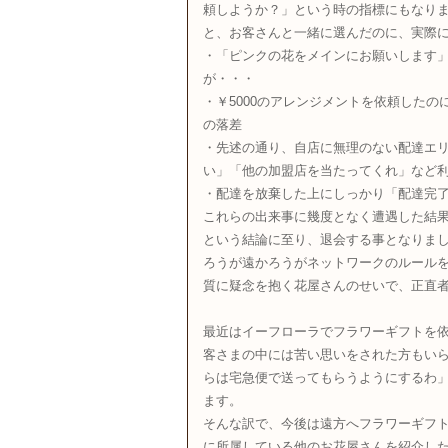
頼しようか？」という時の指標にもなり
と、お客さんと一緒に選んだのに、実際
・「ピンクの花をメインにお願いします
が・・・
・￥5000のアレンジメントを依頼したの
の落差
・先述の通り、自店に無理のない配達エリ
い」「他の加盟店を当たってくれ」など
・配達を放棄した上にしっかり「配達完
これらの出来事に幾度となく遭遇した結
という結論に至り、退会する事となりま
ろうが遠かろうがネットワークのルール
質に疑念を抱く花屋さんのせいで、正直
最近はイーフローラでフラワーギフトを
客さまの中には苦い思いをされた方もい
らは宅急便で送ってもらうようにするわ
ます。
そんな訳で、今後は遠方へフラワーギフ
に所属している他のお花屋さんを紹介し