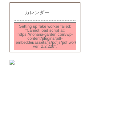
カレンダー
Setting up fake worker failed:
"Cannot load script at:
https://nohana-garden.com/wp-
content/plugins/pdf-
embedder/assets/js/pdfjs/pdf.worker.min.js?
ver=2.2.228".