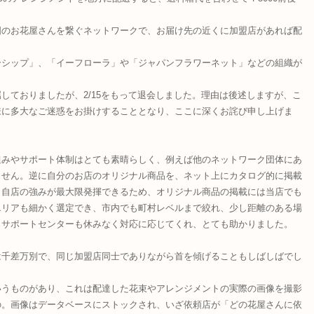
国のお花屋さんを繋ぐネットワークで、お届け先の近くに加盟店があれば配
ーシップ」、「イーフローラ」や「ジャパンフラワーネット」などの組織が
しておりましたが、2/15をもって退会しました。理由は後述しますが、こ
様に多大なご迷惑をお掛けすることとなり、ここに深くお詫び申し上げま
組みやサポート体制はとても素晴らしく、例えば他のネットワーク団体にあ
ません。逆に自分のお店のオリジナル商品を、ネット上にカタログ的に掲載
。自店の強みが最大限発揮できるため、オリジナル商品の掲載には当店でも
エリアも細かく選定でき、市内でも町村レベルまで絞れ、少し距離のある場
。サポートセンターも休みなく対応に応じてくれ、とても助かりました。
は千差万別で、同じ加盟店同士でありながら首を傾げることもしばしばでし
いうものがあり、これは配達した花束やアレンジメントの実際の画像を撮影
の。画像はデータベースにストックされ、いざ依頼店が「どの花屋さんに依