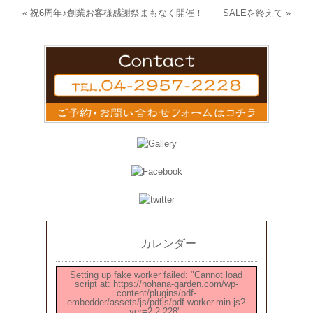
«
祝6周年♪創業お客様感謝祭まもなく開催！
SALEを終えて
»
カレンダー
Setting up fake worker failed: "Cannot load
script at: https://nohana-garden.com/wp-
content/plugins/pdf-
embedder/assets/js/pdfjs/pdf.worker.min.js?
ver=2.2.228".