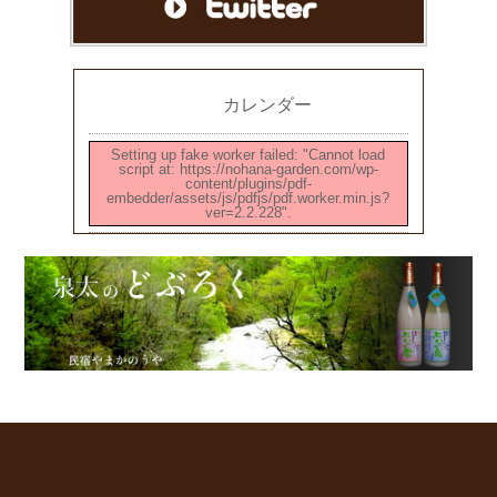
カレンダー
Setting up fake worker failed: "Cannot load
script at: https://nohana-garden.com/wp-
content/plugins/pdf-
embedder/assets/js/pdfjs/pdf.worker.min.js?
ver=2.2.228".