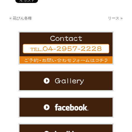
«
花びん各種
リース
»