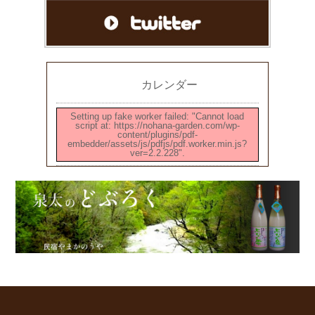
カレンダー
Setting up fake worker failed: "Cannot load
script at: https://nohana-garden.com/wp-
content/plugins/pdf-
embedder/assets/js/pdfjs/pdf.worker.min.js?
ver=2.2.228".