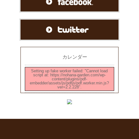
カレンダー
Setting up fake worker failed: "Cannot load
script at: https://nohana-garden.com/wp-
content/plugins/pdf-
embedder/assets/js/pdfjs/pdf.worker.min.js?
ver=2.2.228".