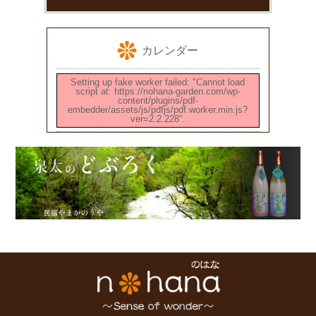
カレンダー
Setting up fake worker failed: "Cannot load
script at: https://nohana-garden.com/wp-
content/plugins/pdf-
embedder/assets/js/pdfjs/pdf.worker.min.js?
ver=2.2.228".