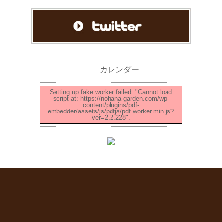
カレンダー
Setting up fake worker failed: "Cannot load
script at: https://nohana-garden.com/wp-
content/plugins/pdf-
embedder/assets/js/pdfjs/pdf.worker.min.js?
ver=2.2.228".