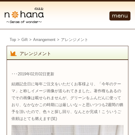
Top
>
Gift
>
Arrangement
>
アレンジメント
アレンジメント
･･･2019年02月02日更新
結婚記念日に毎年ご注文をいただくお客様より、「今年のテー
マ」と称しイメージ画像が送られてきました。著作権もあるの
でその画像は載せられませんが、グリーンをふんだんに使って
おり、なかなかこの時期には厳しいな～と思いつつも2週間の猶
予を頂いたので、色々と探し回り、なんとか完成！こういうご
依頼はとても燃えます(笑)