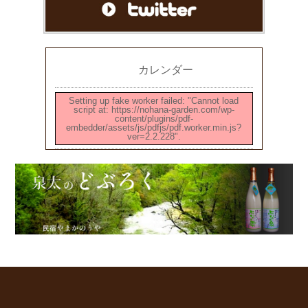
カレンダー
Setting up fake worker failed: "Cannot load
script at: https://nohana-garden.com/wp-
content/plugins/pdf-
embedder/assets/js/pdfjs/pdf.worker.min.js?
ver=2.2.228".