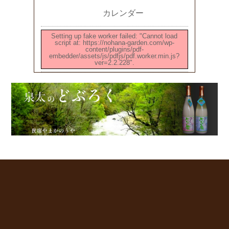
カレンダー
Setting up fake worker failed: "Cannot load
script at: https://nohana-garden.com/wp-
content/plugins/pdf-
embedder/assets/js/pdfjs/pdf.worker.min.js?
ver=2.2.228".