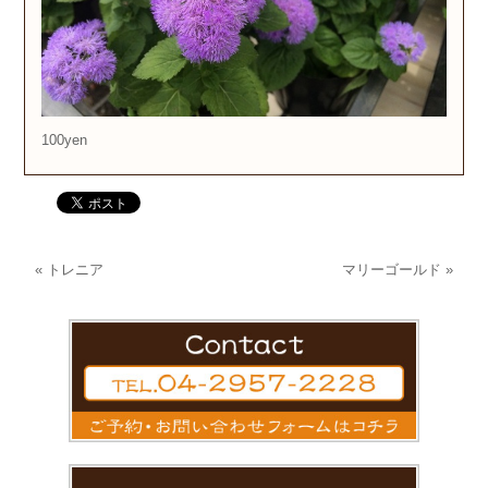
100yen
«
トレニア
マリーゴールド
»