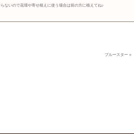
らないので花壇や寄せ植えに使う場合は前の方に植えてね♪
ブルースター
»