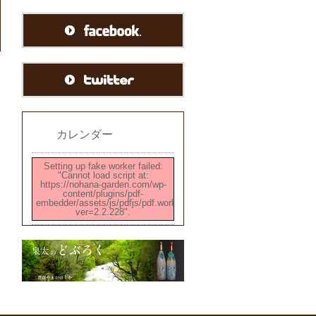
カレンダー
Setting up fake worker failed:
"Cannot load script at:
https://nohana-garden.com/wp-
content/plugins/pdf-
embedder/assets/js/pdfjs/pdf.worker.min.js?
ver=2.2.228".