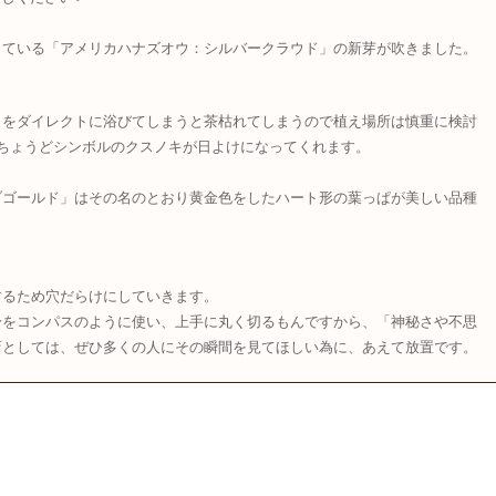
っている「アメリカハナズオウ：シルバークラウド」の新芽が吹きました。
日をダイレクトに浴びてしまうと茶枯れてしまうので植え場所は慎重に検討
enではちょうどシンボルのクスノキが日よけになってくれます。
ブゴールド」はその名のとおり黄金色をしたハート形の葉っぱが美しい品種
するため穴だらけにしていきます。
身をコンパスのように使い、上手に丸く切るもんですから、「神秘さや不思
店としては、ぜひ多くの人にその瞬間を見てほしい為に、あえて放置です。