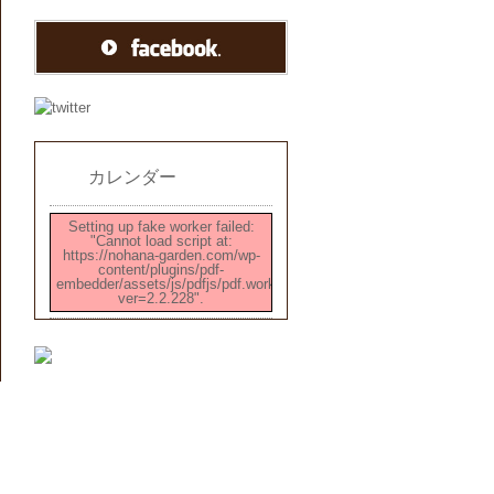
カレンダー
Setting up fake worker failed:
"Cannot load script at:
https://nohana-garden.com/wp-
content/plugins/pdf-
embedder/assets/js/pdfjs/pdf.worker.min.js?
ver=2.2.228".