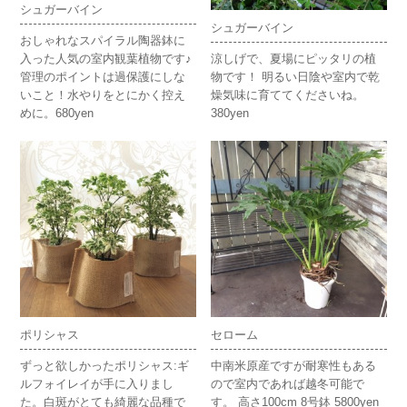
シュガーバイン
シュガーバイン
おしゃれなスパイラル陶器鉢に
入った人気の室内観葉植物です♪
涼しげで、夏場にピッタリの植
管理のポイントは過保護にしな
物です！ 明るい日陰や室内で乾
いこと！水やりをとにかく控え
燥気味に育ててくださいね。
めに。680yen
380yen
ポリシャス
セローム
ずっと欲しかったポリシャス:ギ
中南米原産ですが耐寒性もある
ルフォイレイが手に入りまし
ので室内であれば越冬可能で
た。白斑がとても綺麗な品種で
す。 高さ100cm 8号鉢 5800yen