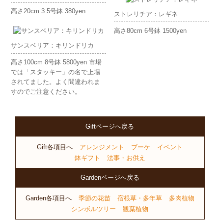
高さ20cm 3.5号鉢 380yen
ストレリチア：レギネ
高さ80cm 6号鉢 1500yen
サンスベリア：キリンドリカ
高さ100cm 8号鉢 5800yen 市場
では「スタッキー」の名で上場
されてました。よく間違われま
すのでご注意ください。
Giftページへ戻る
Gift各項目へ
アレンジメント
ブーケ
イベント
鉢ギフト
法事・お供え
Gardenページへ戻る
Garden各項目へ
季節の花苗
宿根草・多年草
多肉植物
シンボルツリー
観葉植物