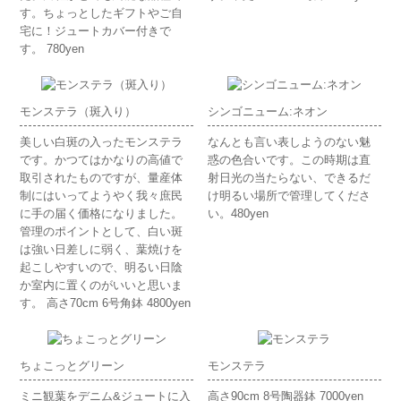
す。ちょっとしたギフトやご自
宅に！ジュートカバー付きで
す。 780yen
モンステラ（斑入り）
シンゴニューム:ネオン
美しい白斑の入ったモンステラ
なんとも言い表しようのない魅
です。かつてはかなりの高値で
惑の色合いです。この時期は直
取引されたものですが、量産体
射日光の当たらない、できるだ
制にはいってようやく我々庶民
け明るい場所で管理してくださ
に手の届く価格になりました。
い。480yen
管理のポイントとして、白い斑
は強い日差しに弱く、葉焼けを
起こしやすいので、明るい日陰
か室内に置くのがいいと思いま
す。 高さ70cm 6号角鉢 4800yen
ちょこっとグリーン
モンステラ
ミニ観葉をデニム&ジュートに入
高さ90cm 8号陶器鉢 7000yen