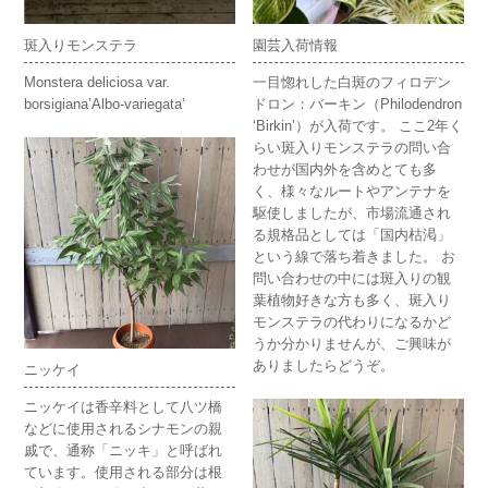
斑入りモンステラ
園芸入荷情報
Monstera deliciosa var.
一目惚れした白斑のフィロデン
borsigiana’Albo-variegata’
ドロン：バーキン（
Philodendron
‘Birkin’）が入荷です。 ここ2年く
らい斑入りモンステラの問い合
わせが国内外を含めとても多
く、様々なルートやアンテナを
駆使しましたが、市場流通され
る規格品としては「国内枯渇」
という線で落ち着きました。 お
問い合わせの中には斑入りの観
葉植物好きな方も多く、斑入り
モンステラの代わりになるかど
うか分かりませんが、ご興味が
ありましたらどうぞ。
ニッケイ
ニッケイは香辛料として八ツ橋
などに使用されるシナモンの親
戚で、通称「ニッキ」と呼ばれ
ています。使用される部分は根