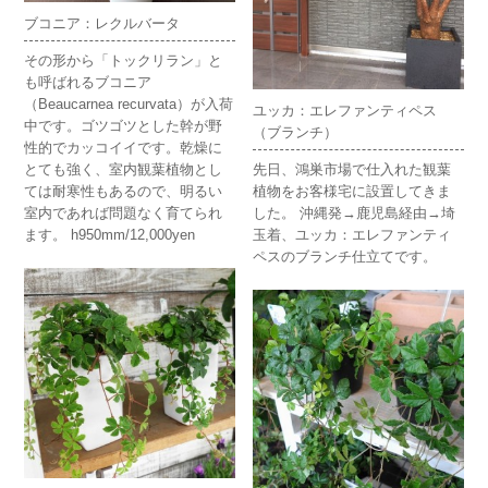
ブコニア：レクルバータ
その形から「トックリラン」と
も呼ばれるブコニア
（Beaucarnea
recurvata
）が入荷
ユッカ：エレファンティペス
中です。ゴツゴツとした幹が野
（ブランチ）
性的でカッコイイです。乾燥に
とても強く、室内観葉植物とし
先日、鴻巣市場で仕入れた観葉
ては耐寒性もあるので、明るい
植物をお客様宅に設置してきま
室内であれば問題なく育てられ
した。 沖縄発→鹿児島経由→埼
ます。 h950mm/12,000yen
玉着、ユッカ：エレファンティ
ペスのブランチ仕立てです。