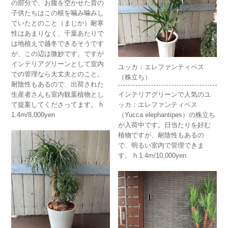
の部分で、お腹を空かせた昔の
子供たちはこの根を噛み噛みし
ていたとのこと（まじか）耐寒
性はあまりなく、千葉あたりで
は地植えで越冬できるそうです
が、この辺は微妙です。ですが
インテリアグリーンとして室内
ユッカ：エレファンティペス
での管理なら大丈夫とのこと。
（株立ち）
耐陰性もあるので、出荷された
生産者さんも室内観葉植物とし
インテリアグリーンで人気のユ
て提案してくださってます。 h
ッカ：エレファンティペス
1.4m/8,000yen
（
Yucca elephantipes
）の株立ち
が入荷中です。日当たりを好む
植物ですが、耐陰性もあるの
で、明るい室内で管理できま
す。 h 1.4m/10,000yen