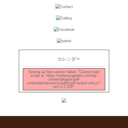
カレンダー
Setting up fake worker failed: "Cannot load
script at: https://nohana-garden.com/wp-
content/plugins/pdf-
embedder/assets/js/pdfjs/pdf.worker.min.js?
ver=2.2.228".