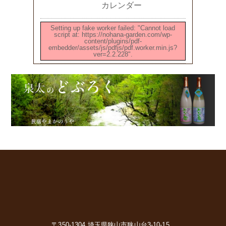
カレンダー
Setting up fake worker failed: "Cannot load
script at: https://nohana-garden.com/wp-
content/plugins/pdf-
embedder/assets/js/pdfjs/pdf.worker.min.js?
ver=2.2.228".
〒350-1304 埼玉県狭山市狭山台3-10-15