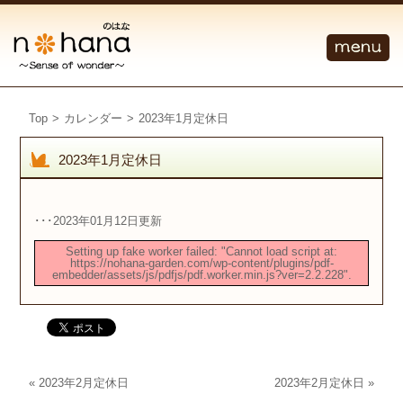
Top
>
カレンダー
>
2023年1月定休日
2023年1月定休日
･･･2023年01月12日更新
Setting up fake worker failed: "Cannot load script at:
https://nohana-garden.com/wp-content/plugins/pdf-
embedder/assets/js/pdfjs/pdf.worker.min.js?ver=2.2.228".
«
2023年2月定休日
2023年2月定休日
»