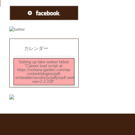
カレンダー
Setting up fake worker failed:
"Cannot load script at:
https://nohana-garden.com/wp-
content/plugins/pdf-
embedder/assets/js/pdfjs/pdf.worker.min.js?
ver=2.2.228".