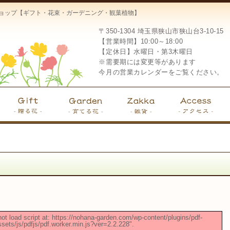
ーショップ【ギフト・花束・ガーデニング・観葉植物】
〒350-1304
埼玉県狭山市狭山台3-10-15
【営業時間】10:00～18:00
【定休日】水曜日・第3木曜日
※需要期には変更等があります
今月の営業カレンダーをご覧ください。
not load script at: https://nohana-garden.com/wp-content/plugins/pdf-
ets/js/pdfjs/pdf.worker.min.js?ver=2.2.228".