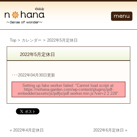
Top
>
カレンダー
>
2022年5月定休日
2022年5月定休日
･･･2022年04月30日更新
Setting up fake worker failed: "Cannot load script at:
https://nohana-garden.com/wp-content/plugins/pdf-
embedder/assets/js/pdfjs/pdf.worker.min.js?ver=2.2.228".
«
2022年4月定休日
2022年6月定休日
»