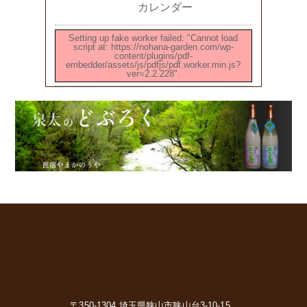
カレンダー
Setting up fake worker failed: "Cannot load
script at: https://nohana-garden.com/wp-
content/plugins/pdf-
embedder/assets/js/pdfjs/pdf.worker.min.js?
ver=2.2.228".
〒350-1304 埼玉県狭山市狭山台3-10-15