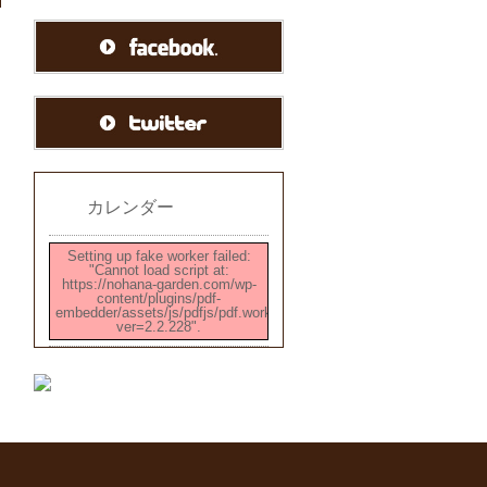
カレンダー
Setting up fake worker failed:
"Cannot load script at:
https://nohana-garden.com/wp-
content/plugins/pdf-
embedder/assets/js/pdfjs/pdf.worker.min.js?
ver=2.2.228".