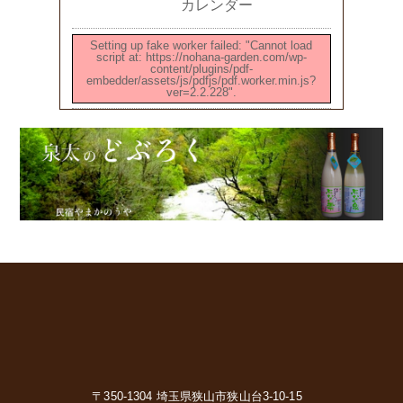
カレンダー
Setting up fake worker failed: "Cannot load
script at: https://nohana-garden.com/wp-
content/plugins/pdf-
embedder/assets/js/pdfjs/pdf.worker.min.js?
ver=2.2.228".
〒350-1304 埼玉県狭山市狭山台3-10-15